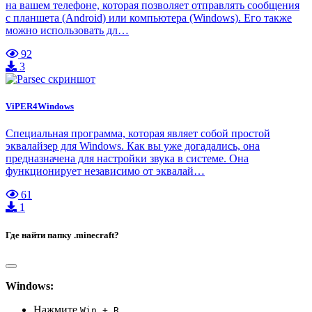
на вашем телефоне, которая позволяет отправлять сообщения
с планшета (Android) или компьютера (Windows). Его также
можно использовать дл…
92
3
ViPER4Windows
Специальная программа, которая являет собой простой
эквалайзер для Windows. Как вы уже догадались, она
предназначена для настройки звука в системе. Она
функционирует независимо от эквалай…
61
1
Где найти папку .minecraft?
Windows:
Нажмите
Win + R