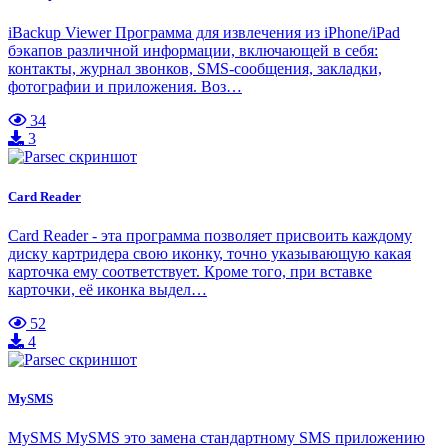
iBackup Viewer Программа для извлечения из iPhone/iPad
бэкапов различной информации, включающей в себя:
контакты, журнал звонков, SMS-сообщения, закладки,
фотографии и приложения. Воз…
34
3
Card Reader
Card Reader - эта программа позволяет присвоить каждому
диску картридера свою иконку, точно указывающую какая
карточка ему соответствует. Кроме того, при вставке
карточки, её иконка выдел…
52
4
MySMS
MySMS MySMS это замена стандартному SMS приложению