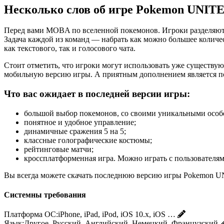
Несколько слов об игре Pokemon UNIT
Перед вами MOBA по вселенной покемонов. Игроки разделяютс
Задача каждой из команд — набрать как можно большее количес
как текстового, так и голосового чата.
Стоит отметить, что игроки могут использовать уже существую
мобильную версию игры. А приятным дополнением является п
Что вас ожидает в последней версии игры:
большой выбор покемонов, со своими уникальными особ
понятное и удобное управление;
динамичные сражения 5 на 5;
классные голографические костюмы;
рейтинговые матчи;
кроссплатформенная игра. Можно играть с пользователями
Вы всегда можете скачать последнюю версию игры Pokemon UNIT
Системны требования
Платформа ОС:
iPhone, iPad, iPod, iOS 10.x, iOS …
Язык:
Другое, Русский, Английский, Немецкий, Французский