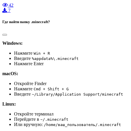
42
7
Где найти папку .minecraft?
Windows:
Нажмите
Win + R
Введите
%appdata%\.minecraft
Нажмите Enter
macOS:
Откройте Finder
Нажмите
Cmd + Shift + G
Введите
~/Library/Application Support/minecraft
Linux:
Откройте терминал
Перейдите в
~/.minecraft
Или вручную:
/home/ваш_пользователь/.minecraft