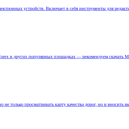
ектронных устройств. Включает в себя инструменты для редакт
orex и других популярных площадках — рекомендуем скачать Met
е только просматривать карту качества дорог, но и вносить в