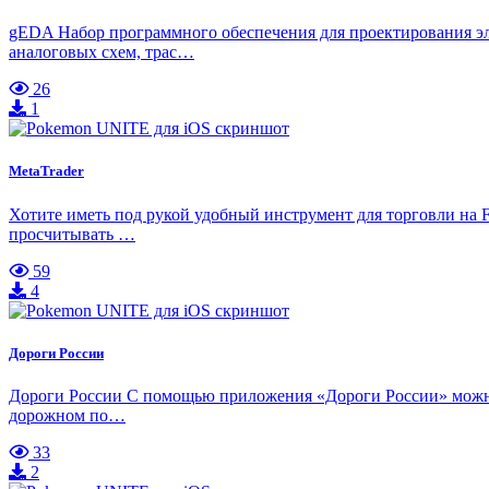
gEDA Набор программного обеспечения для проектирования эл
аналоговых схем, трас…
26
1
MetaTrader
Хотите иметь под рукой удобный инструмент для торговли на F
просчитывать …
59
4
Дороги России
Дороги России C помощью приложения «Дороги России» можно н
дорожном по…
33
2