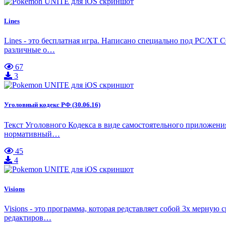
Lines
Lines - это бесплатная игра. Написано специально под PC/XT C
различные о…
67
3
Уголовный кодекс РФ (30.06.16)
Текст Уголовного Кодекса в виде самостоятельного приложен
нормативный…
45
4
Visions
Visions - это программа, которая редставляет собой 3х мерную
редактиров…