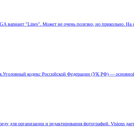
GA вариант "Lines". Может не очень полезно, но прикольно. На 
ия.Уголовный кодекс Российской Федерации (УК РФ) — основно
 среду для организации и редактирования фотографий. Visions д