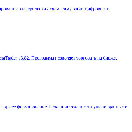
ирования электрических схем, симуляции цифровых и
aTrader v3.82. Программа позволяет торговать на бирже,
клад в ее формирование. Пока приложение запущено, данные о