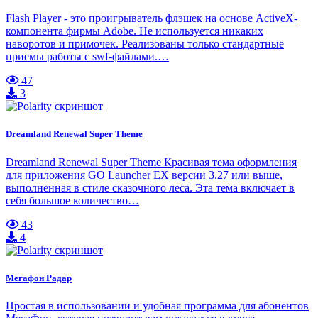
Flash Player - это проигрыватель флэшек на основе ActiveX-
компонента фирмы Adobe. Не используется никаких
наворотов и примочек. Реализованы только стандартные
приемы работы с swf-файлами.…
47
3
Dreamland Renewal Super Theme
Dreamland Renewal Super Theme Красивая тема оформления
для приложения GO Launcher EX версии 3.27 или выше,
выполненная в стиле сказочного леса. Эта тема включает в
себя большое количество…
43
4
Мегафон Радар
Простая в использовании и удобная программа для абонентов