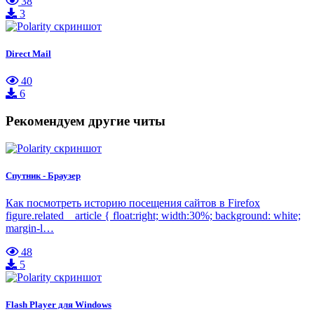
38
3
Direct Mail
40
6
Рекомендуем другие читы
Спутник - Браузер
Как посмотреть историю посещения сайтов в Firefox
figure.related__article { float:right; width:30%; background: white;
margin-l…
48
5
Flash Player для Windows