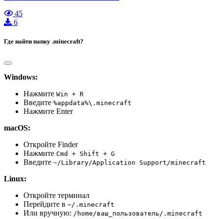
45
6
Где найти папку .minecraft?
Windows:
Нажмите
Win + R
Введите
%appdata%\.minecraft
Нажмите Enter
macOS:
Откройте Finder
Нажмите
Cmd + Shift + G
Введите
~/Library/Application Support/minecraft
Linux:
Откройте терминал
Перейдите в
~/.minecraft
Или вручную:
/home/ваш_пользователь/.minecraft