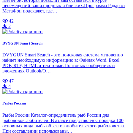
МегаФон, которая позволит вам оставаться в курсе
перемещений ваших родных и близких.Программа Радар от
МегаФон подскажет, где…
42
2
DVYGUN Smart Search
DVYGUN Smart Search - это поисковая система мгновенно
найдет необходимую информацию в: Файлах Word, Excel,
PDF, RTF, HTML и текстовые.Почтовых сообщениях и
вложениях Outlook/O…
47
4
Рыбы России
Рыбы России Каталог-определитель рыб России для
рыболовов-любителей. В атласе представлены порядка 100
основных вида рыб - объектов любительского рыболовства.
При составлении использованы…