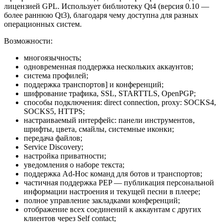
лицензией GPL. Использует библиотеку Qt4 (версия 0.10 —
более раннюю Qt3), благодаря чему доступна для разных
операционных систем.
Возможности:
многоязычность;
одновременная поддержка нескольких аккаунтов;
система профилей;
поддержка транспортов] и конференций;
шифрование трафика, SSL, STARTTLS, OpenPGP;
способы подключения: direct connection, proxy: SOCKS4,
SOCKS5, HTTPS;
настраиваемый интерфейс: панели инструментов,
шрифты, цвета, смайлы, системные иконки;
передача файлов;
Service Discovery;
настройка приватности;
уведомления о наборе текста;
поддержка Ad-Hoc команд для ботов и транспортов;
частичная поддержка PEP — публикация персональной
информации настроения и текущей песни в плеере;
полное управление закладками конференций;
отображение всех соединений к аккаунтам с других
клиентов через Self contact;