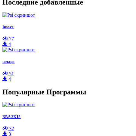
Последние добавленные
Insave
77
4
гитара
51
4
Популярные Программы
NBA 2K18
32
3