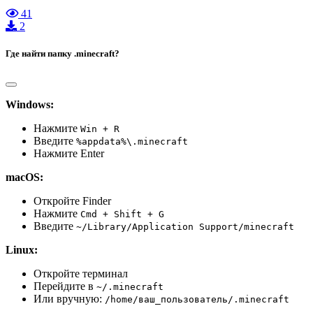
41
2
Где найти папку .minecraft?
Windows:
Нажмите
Win + R
Введите
%appdata%\.minecraft
Нажмите Enter
macOS:
Откройте Finder
Нажмите
Cmd + Shift + G
Введите
~/Library/Application Support/minecraft
Linux:
Откройте терминал
Перейдите в
~/.minecraft
Или вручную:
/home/ваш_пользователь/.minecraft