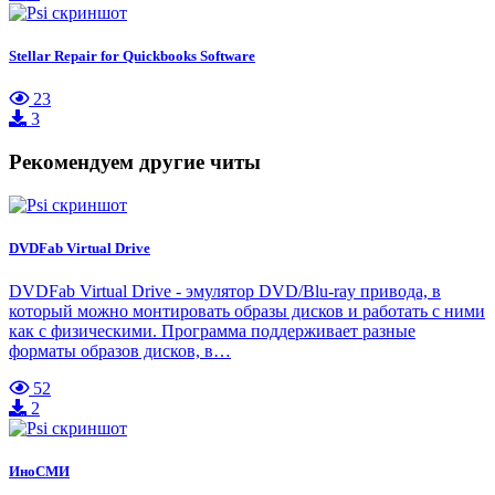
Stellar Repair for Quickbooks Software
23
3
Рекомендуем другие читы
DVDFab Virtual Drive
DVDFab Virtual Drive - эмулятор DVD/Blu-ray привода, в
который можно монтировать образы дисков и работать с ними
как с физическими. Программа поддерживает разные
форматы образов дисков, в…
52
2
ИноСМИ