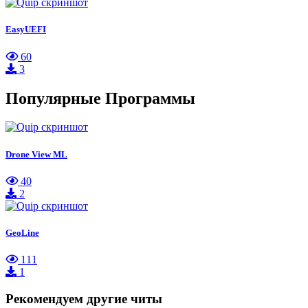
EasyUEFI
60
3
Популярные Программы
Drone View ML
40
2
GeoLine
111
1
Рекомендуем другие читы