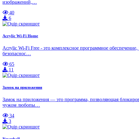
изображений,…
40
6
Acrylic Wi-Fi Home
Acrylic Wi-Fi Free - это комплексное программное обеспечени
безопаснос…
65
11
Замок на приложения
Замок на приложения — это программа, позволяющая блокирова
чужом любопы…
34
3
Neverball