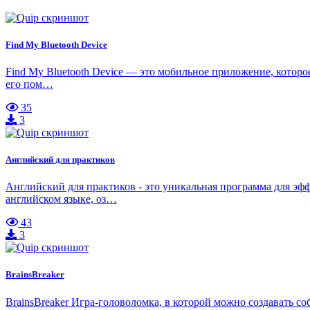
Find My Bluetooth Device
Find My Bluetooth Device — это мобильное приложение, которо
его пом…
35
3
Английский для практиков
Английский для практиков - это уникальная программа для эф
английском языке, оз…
43
3
BrainsBreaker
BrainsBreaker Игра-головоломка, в которой можно создавать 