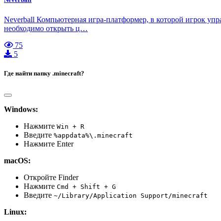
Neverball Компьютерная игра-платформер, в которой игрок уп
необходимо открыть ц…
75
5
Где найти папку .minecraft?
Windows:
Нажмите
Win + R
Введите
%appdata%\.minecraft
Нажмите Enter
macOS:
Откройте Finder
Нажмите
Cmd + Shift + G
Введите
~/Library/Application Support/minecraft
Linux: