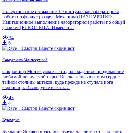
Поверхностное натяжение 3D виртуальная лабораторная
работа по физике (раздел: Механика).НАЗНАЧЕНИЕ:
Имитационное выполнение лабораторной работы по общей
физике.ЦЕЛЬ ОПЫТА: Измерен…
34
6
Сокровища Монтесумы 3
Сокровища Монтесумы 3 - это долгожданное продолжение
любимой логической игры! Вы оказались в самом сердце
тайной столицы ацтеков, куда прежде не ступала нога
европейца. Исследуйте все зак…
43
4
Букварио
Букварио Яркая и красочная азбука для детей от 1 до 5 лет.