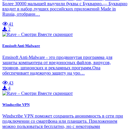
Более 30000 малышей выучили буквы с Букварио.— Букварио
входит в набор лучших российских приложений Made in
Russia, отобранн…
41
2
Emsisoft Anti-Malware
Emsisoft Anti-Malware - это продвинутая программа для
защиты компьютера от вредоносных файлов, вирусов,
троянов, шпионских и рекламных программ.Она
обеспечивает надежную защиту на уро…
43
4
Windscribe VPN
Windscribe VPN поможет сохранить анонимность в сети при
подключении со смартфона или планшета. Приложением
можно пользоваться бесплатно, но с некоторыми