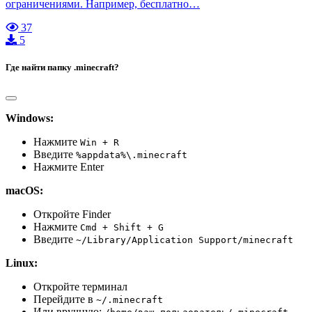
ограничениями. Например, бесплатно…
37
5
Где найти папку .minecraft?
Windows:
Нажмите
Win + R
Введите
%appdata%\.minecraft
Нажмите Enter
macOS:
Откройте Finder
Нажмите
Cmd + Shift + G
Введите
~/Library/Application Support/minecraft
Linux:
Откройте терминал
Перейдите в
~/.minecraft
Или вручную: