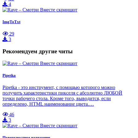
4
ImgToTxt
29
3
Рекомендуем другие читы
Pipetka
Pipetka - это инструмент, с помощью которого можно
получить характеристики пикселя с абсолютно ЛЮБОЙ
точки рабочего стола. Кроме того, выводится, если
определено, HTML наименование цвета.…
46
3
Поверхностное натяжение