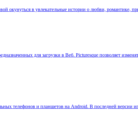
головой окунуться в увлекательные истории о любви, романтике,
едназначенных для загрузки в Веб. Picturesque позволяет измен
льных телефонов и планшетов на Android. В последней версии и