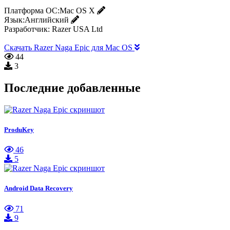
Платформа ОС:
Mac OS X
Язык:
Английский
Разработчик:
Razer USA Ltd
Скачать Razer Naga Epic для Mac OS
44
3
Последние добавленные
ProduKey
46
5
Android Data Recovery
71
9