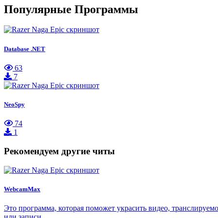
Популярные Программы
Database .NET
63
7
NeoSpy
74
1
Рекомендуем другие читы
WebcamMax
Это программа, которая поможет украсить видео, транслируем
или записи…