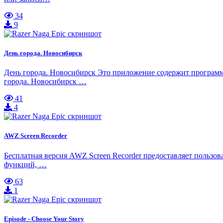
34
9
День города. Новосибирск
День города. Новосибирск Это приложение содержит програм
города. Новосибирск …
41
4
AWZ Screen Recorder
Бесплатная версия AWZ Screen Recorder предоставляет пользов
функций, …
63
1
Episode - Choose Your Story