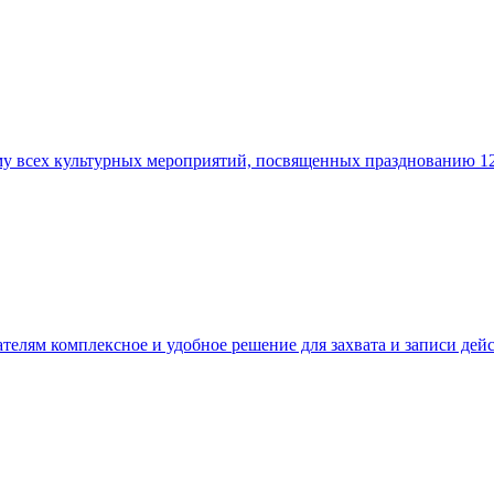
му всех культурных мероприятий, посвященных празднованию 1
ателям комплексное и удобное решение для захвата и записи дей