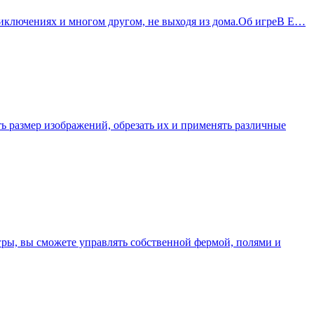
 приключениях и многом другом, не выходя из дома.Об игреВ E…
ять размер изображений, обрезать их и применять различные
гры, вы сможете управлять собственной фермой, полями и