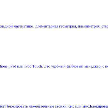
адной математике. Элементарная геометрия, планиметрия, стере
hone, iPad или iPod Touch. Это удобный файловый менеджер, с 
оляет блокировать нежелательные звонки, смс или ммс.Блокиров