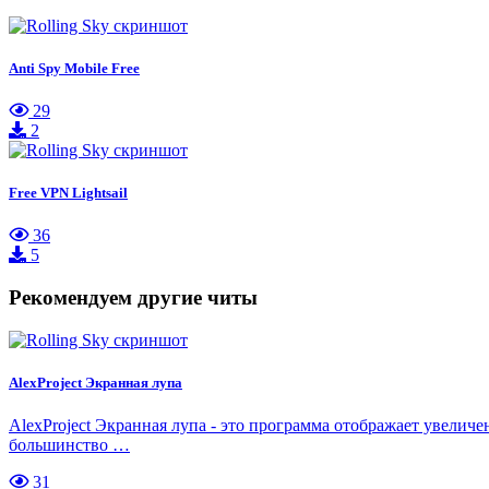
Anti Spy Mobile Free
29
2
Free VPN Lightsail
36
5
Рекомендуем другие читы
AlexProject Экранная лупа
AlexProject Экранная лупа - это программа отображает увелич
большинство …
31