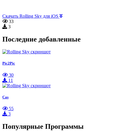
Скачать Rolling Sky для iOS
33
3
Последние добавленные
Pic2Pic
30
11
Cas
55
3
Популярные Программы