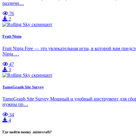
различн…
76
2
Fruit Ninja
Fruit Ninja Free — это увлекательная игра, в которой вам пре
Ninja …
47
3
TamoGraph Site Survey
TamoGraph Site Survey Мощный и удобный инструмент для сбора,
нужны пр…
34
4
Где найти папку .minecraft?