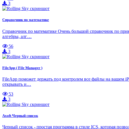
3
Справочник по математике
Справочник по математике Очень большой справочник по прикл
алгебры, алг…
56
3
FileApp ( File Manager )
FileApp поможет держать под контролем все файлы на вашем iP
открывать и…
53
3
Axoft Черный список
Черный список - простая программа в стиле ICS, которая позв