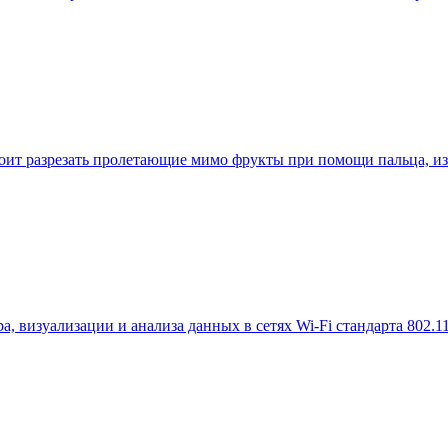
дстоит разрезать пролетающие мимо фрукты при помощи пальца, из
 визуализации и анализа данных в сетях Wi-Fi стандарта 802.11