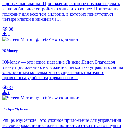
Прозрачные иконки Приложение, которое поможет сделать
ваше мобильное устройство чище и красивее. Приложение
подходит для всех тем андроид, в которых присутствует
четыре клетки в нижней ча…
38
3
ЮMoney
ЮMoney — это новое название Яндекс.Денег. Благодаря
этому приложению, вы можете с лёгкостью управлять своим
электронным кошельком и осуществлять платежи с
привычным удобством, прямо со св…
37
6
Philips MyRemote
Philips MyRemote - это удобное приложение для управления
телевизором.Оно позволяет полностью отказаться от пульта