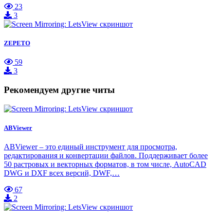
23
3
ZEPETO
59
3
Рекомендуем другие читы
ABViewer
ABViewer – это единый инструмент для просмотра,
редактирования и конвертации файлов. Поддерживает более
50 растровых и векторных форматов, в том числе, AutoCAD
DWG и DXF всех версий, DWF,…
67
2