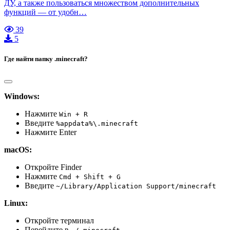
ДУ, а также пользоваться множеством дополнительных
функций — от удобн…
39
5
Где найти папку .minecraft?
Windows:
Нажмите
Win + R
Введите
%appdata%\.minecraft
Нажмите Enter
macOS:
Откройте Finder
Нажмите
Cmd + Shift + G
Введите
~/Library/Application Support/minecraft
Linux:
Откройте терминал
Перейдите в