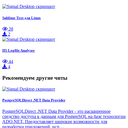
Sublime Text для Linux
28
2
IIS Logfile Analyser
44
4
Рекомендуем другие читы
PostgreSQLDirect .NET Data Provider
PostgreSQLDirect .NET Data Provider - это расширенное
средство доступа к данным для PostgreSQL на базе технологии
ADO.NET. Предоставляет широкие возможности для
разработки приложений, исп…