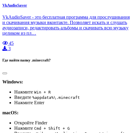
VkAudioSaver
VkAudioSaver - это бесплатная программа для прослушивания
и скачивания музыки вконтакте. Позволяет искать и слушать
аудиозаписи, редактировать альбомы и скачивать всю музыку
целиком из пл…
45
3
Где найти папку .minecraft?
Windows:
Нажмите
Win + R
Введите
%appdata%\.minecraft
Нажмите Enter
macOS:
Откройте Finder
Нажмите
Cmd + Shift + G