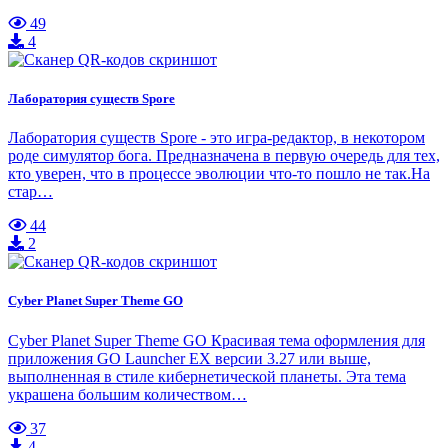
49
4
Лаборатория существ Spore
Лаборатория существ Spore - это игра-редактор, в некотором
роде симулятор бога. Предназначена в первую очередь для тех,
кто уверен, что в процессе эволюции что-то пошло не так.На
стар…
44
2
Cyber Planet Super Theme GO
Cyber Planet Super Theme GO Красивая тема оформления для
приложения GO Launcher EX версии 3.27 или выше,
выполненная в стиле кибернетической планеты. Эта тема
украшена большим количеством…
37
4