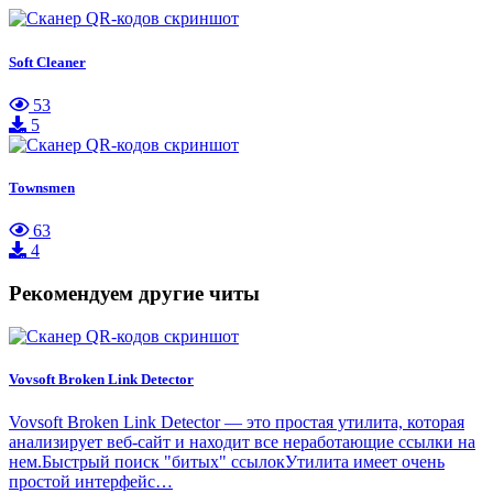
Soft Cleaner
53
5
Townsmen
63
4
Рекомендуем другие читы
Vovsoft Broken Link Detector
Vovsoft Broken Link Detector — это простая утилита, которая
анализирует веб-сайт и находит все неработающие ссылки на
нем.Быстрый поиск "битых" ссылокУтилита имеет очень
простой интерфейс…