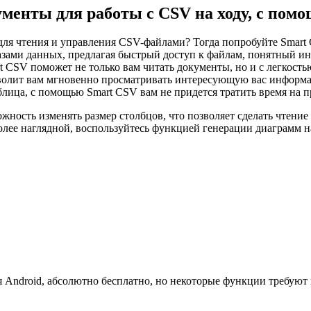
менты для работы с CSV на ходу, с по
я чтения и управления CSV-файлами? Тогда попробуйте Smart 
базами данных, предлагая быстрый доступ к файлам, понятный и
CSV поможет не только вам читать документы, но и с легкость
волит вам мгновенно просматривать интересующую вас информа
аблица, с помощью Smart CSV вам не придется тратить время на 
ожность изменять размер столбцов, что позволяет сделать чтен
лее наглядной, воспользуйтесь функцией генерации диаграмм н
я Android, абсолютно бесплатно, но некоторые функции требую