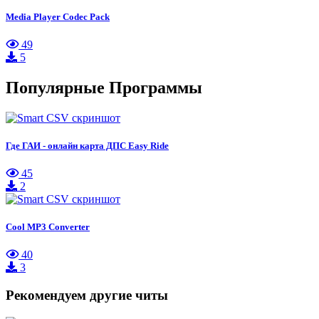
Media Player Codec Pack
49
5
Популярные Программы
Где ГАИ - онлайн карта ДПС Easy Ride
45
2
Cool MP3 Converter
40
3
Рекомендуем другие читы