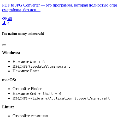
PDF to JPG Converter — это программа, которая полностью опр
смартфона, без исп…
40
4
Где найти папку .minecraft?
Windows:
Нажмите
Win + R
Введите
%appdata%\.minecraft
Нажмите Enter
macOS:
Откройте Finder
Нажмите
Cmd + Shift + G
Введите
~/Library/Application Support/minecraft
Linux:
Откройте терминал