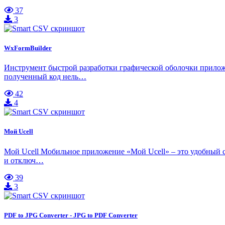
37
3
WxFormBuilder
Инструмент быстрой разработки графической оболочки приложе
полученный код нель…
42
4
Мой Ucell
Мой Ucell Мобильное приложение «Мой Ucell» – это удобный сп
и отключ…
39
3
PDF to JPG Converter - JPG to PDF Converter