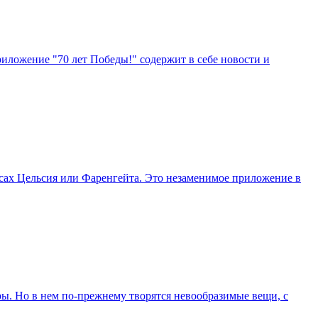
ложение "70 лет Победы!" содержит в себе новости и
усах Цельсия или Фаренгейта. Это незаменимое приложение в
ры. Но в нем по-прежнему творятся невообразимые вещи, с