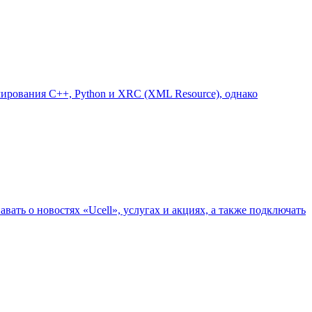
мирования C++, Python и XRC (XML Resource), однако
ть о новостях «Ucell», услугах и акциях, а также подключать