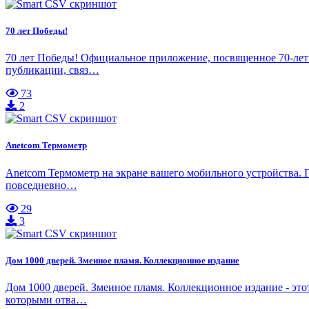
70 лет Победы!
70 лет Победы! Официальное приложение, посвященное 70-лет
публикации, связ…
73
2
Anetcom Термометр
Anetcom Термометр на экране вашего мобильного устройства. 
повседневно…
29
3
Дом 1000 дверей. Змеиное пламя. Коллекционное издание
Дом 1000 дверей. Змеиное пламя. Коллекционное издание - эт
которыми отва…