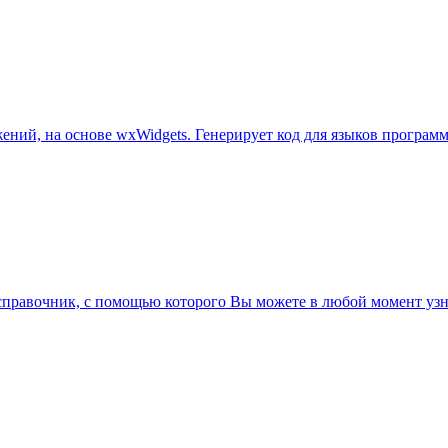
ний, на основе wxWidgets. Генерирует код для языков програм
равочник, с помощью которого Вы можете в любой момент узнава