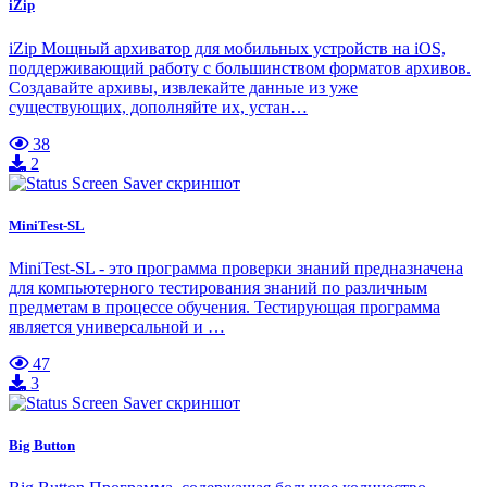
iZip
iZip Мощный архиватор для мобильных устройств на iOS,
поддерживающий работу с большинством форматов архивов.
Создавайте архивы, извлекайте данные из уже
существующих, дополняйте их, устан…
38
2
MiniTest-SL
MiniTest-SL - это программа проверки знаний предназначена
для компьютерного тестирования знаний по различным
предметам в процессе обучения. Тестирующая программа
является универсальной и …
47
3
Big Button