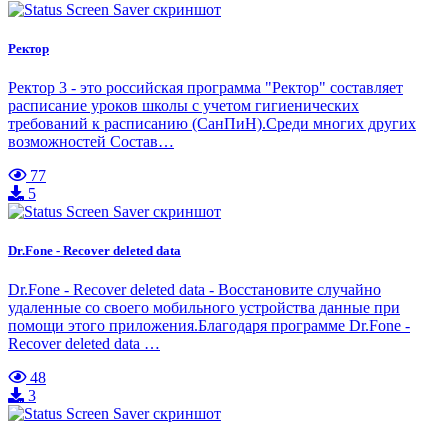
Ректор
Ректор 3 - это российская программа "Ректор" составляет
расписание уроков школы с учетом гигиенических
требований к расписанию (СанПиН).Среди многих других
возможностей Состав…
77
5
Dr.Fone - Recover deleted data
Dr.Fone - Recover deleted data - Восстановите случайно
удаленные со своего мобильного устройства данные при
помощи этого приложения.Благодаря программе Dr.Fone -
Recover deleted data …
48
3