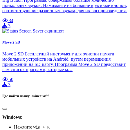
Big Button Программа, содержащая большое количество
прикольных звуков. Нажимайте на большие красивые кнопки,
соответствующие различным звукам, для их воспроизведения.
34
3
Move 2 SD
Move 2 SD Бесплатный инструмент для очистки памяти
мобильных устройств на Android, путем перемещения
приложений на SD-карту. Программа Move 2 SD предоставит
вам список программ, которые м…
50
3
Где найти папку .minecraft?
Windows:
Нажмите
Win + R