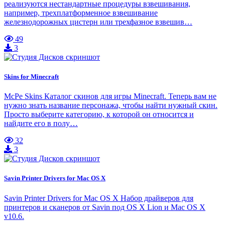
реализуются нестандартные процедуры взвешивания,
например, трехплатформенное взвешивание
железнодорожных цистерн или трехфазное взвешив…
49
3
Skins for Minecraft
McPe Skins Каталог скинов для игры Minecraft. Теперь вам не
нужно знать название персонажа, чтобы найти нужный скин.
Просто выберите категорию, к которой он относится и
найдите его в полу…
32
3
Savin Printer Drivers for Mac OS X
Savin Printer Drivers for Mac OS X Набор драйверов для
принтеров и сканеров от Savin под OS X Lion и Mac OS X
v10.6.