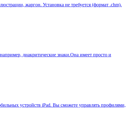
люстрации, жаргон. Установка не требуется (формат .chm).
, например, диакритические знаки.Она имеет просто и
мобильных устройств iPad. Вы сможете управлять профилями,