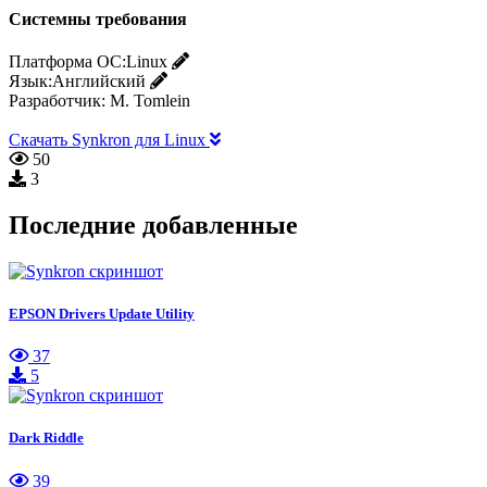
Системны требования
Платформа ОС:
Linux
Язык:
Английский
Разработчик:
M. Tomlein
Скачать Synkron для Linux
50
3
Последние добавленные
EPSON Drivers Update Utility
37
5
Dark Riddle
39