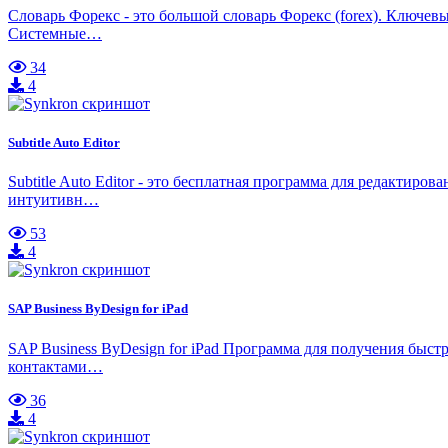
Словарь Форекс - это большой словарь Форекс (forex). Ключевы
Системные…
34
4
Subtitle Auto Editor
Subtitle Auto Editor - это бесплатная программа для редактир
интуитивн…
53
4
SAP Business ByDesign for iPad
SAP Business ByDesign for iPad Программа для получения быст
контактами…
36
4