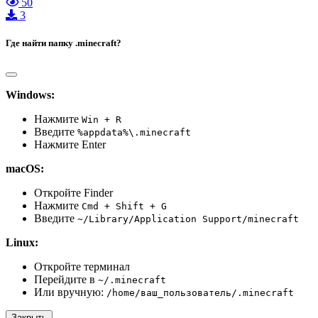
50
3
Где найти папку .minecraft?
Windows:
Нажмите
Win + R
Введите
%appdata%\.minecraft
Нажмите Enter
macOS:
Откройте Finder
Нажмите
Cmd + Shift + G
Введите
~/Library/Application Support/minecraft
Linux:
Откройте терминал
Перейдите в
~/.minecraft
Или вручную:
/home/ваш_пользователь/.minecraft
Закрыть