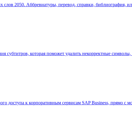
х слов 2050. Aббревиатуры, перевод, справки, библиография, ил
ования субтитров, которая поможет удалить некорректные символы
рого доступа к корпоративным сервисам SAP Business, прямо с 