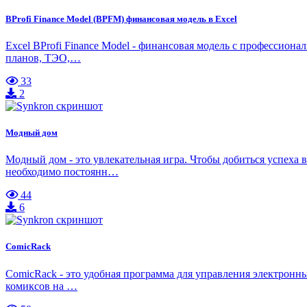
BProfi Finance Model (BPFM) финансовая модель в Excel
Excel BProfi Finance Model - финансовая модель с профессион
планов, ТЭО,…
33
2
Модный дом
Модный дом - это увлекательная игра. Чтобы добиться успеха
необходимо постоянн…
44
6
ComicRack
ComicRack - это удобная программа для управления электронны
комиксов на …