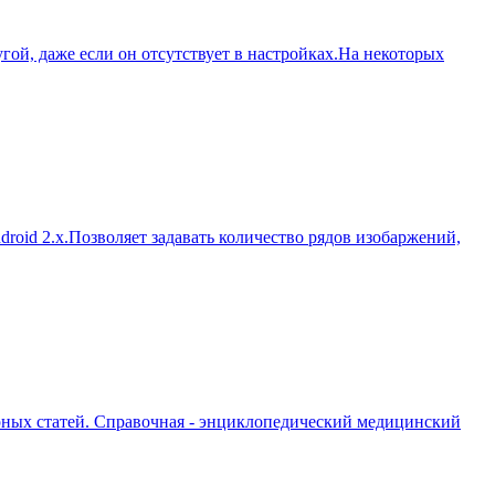
ой, даже если он отсутствует в настройках.На некоторых
oid 2.x.Позволяет задавать количество рядов изобаржений,
рных статей. Справочная - энциклопедический медицинский