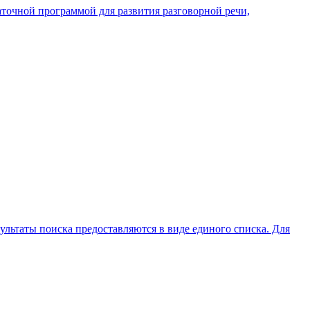
аточной программой для развития разговорной речи,
зультаты поиска предоставляются в виде единого списка. Для