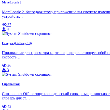
MoreLocale 2
MoreLocale 2 благодаря этому приложению вы сможете изменит
устройств…
37
4
Галерея (Gallery 3D)
Приложение для просмотра картинок, представляющее собой пе
скорость…
26
3
Справочная
Справочная Offline энциклопедический cловарь медицинских 
словарь для ст…
42