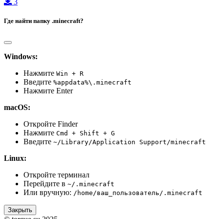
3
Где найти папку .minecraft?
Windows:
Нажмите
Win + R
Введите
%appdata%\.minecraft
Нажмите Enter
macOS:
Откройте Finder
Нажмите
Cmd + Shift + G
Введите
~/Library/Application Support/minecraft
Linux:
Откройте терминал
Перейдите в
~/.minecraft
Или вручную:
/home/ваш_пользователь/.minecraft
Закрыть