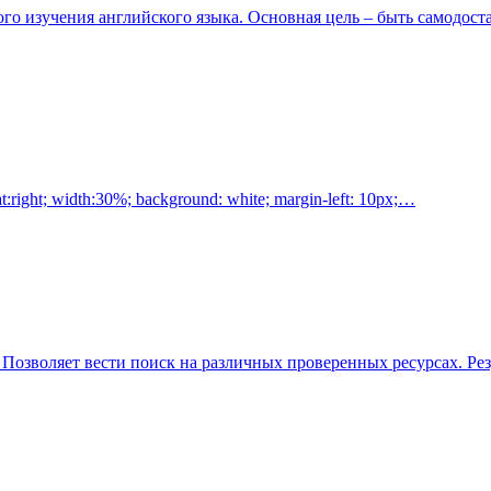
ого изучения английского языка. Основная цель – быть самодост
t:right; width:30%; background: white; margin-left: 10px;…
. Позволяет вести поиск на различных проверенных ресурсах. Ре