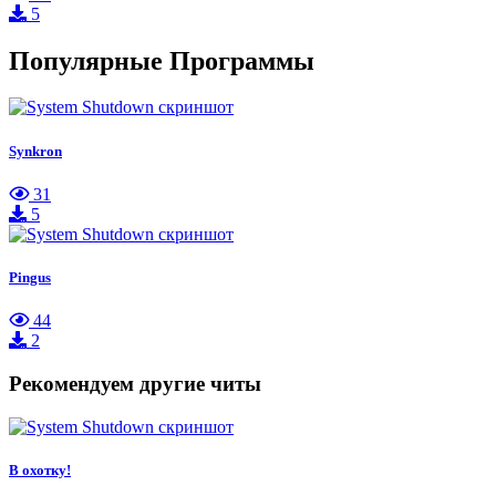
5
Популярные Программы
Synkron
31
5
Pingus
44
2
Рекомендуем другие читы
В охотку!