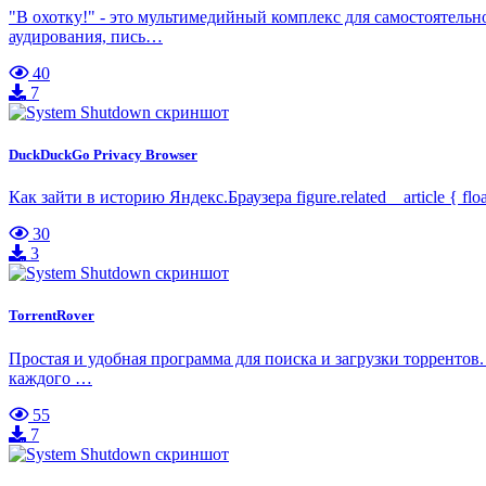
"В охотку!" - это мультимедийный комплекс для самостоятельн
аудирования, пись…
40
7
DuckDuckGo Privacy Browser
Как зайти в историю Яндекс.Браузера figure.related__article { floa
30
3
TorrentRover
Простая и удобная программа для поиска и загрузки торрентов
каждого …
55
7