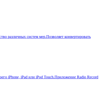
ство различных систем мер.Позволяет конвертировать
го iPhone, iPad или iPod Touch.Приложение Radio Record