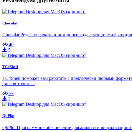
Рекомендуем другие читы
Chocolat
Chocolat Редактор текста и исходного кода с мощными функци
40
5
TC4Shell
TC4Shell поможет вам работать с практически любыми формата
дисков точно …
53
2
QtiPlot
QtiPlot Программное обеспечение для анализа и визуализации 