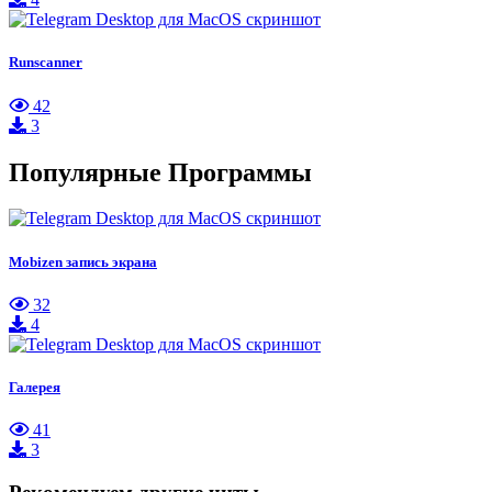
Runscanner
42
3
Популярные Программы
Mobizen запись экрана
32
4
Галерея
41
3