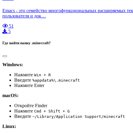
Emacs - это семейство многофункциональных расширяемых тек
пользователя и док…
51
5
Где найти папку .minecraft?
Windows:
Нажмите
Win + R
Введите
%appdata%\.minecraft
Нажмите Enter
macOS:
Откройте Finder
Нажмите
Cmd + Shift + G
Введите
~/Library/Application Support/minecraft
Linux: