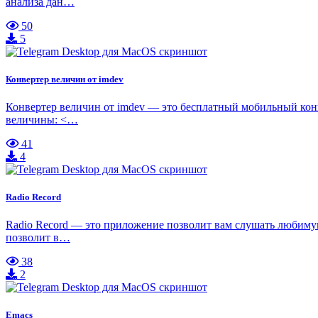
анализа дан…
50
5
Конвертер величин от imdev
Конвертер величин от imdev — это бесплатный мобильный кон
величины: <…
41
4
Radio Record
Radio Record — это приложение позволит вам слушать любимую
позволит в…
38
2
Emacs