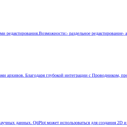
ями редактирования.Возможности:- раздельное редактирование- 
ми архивов. Благодаря глубокой интеграции с Проводником, про
научных данных. QtiPlot может использоваться для создания 2D