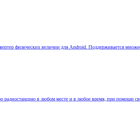
вертер физических величин для Android. Поддерживается множе
 радиостанцию в любом месте и в любое время, при помощи свое