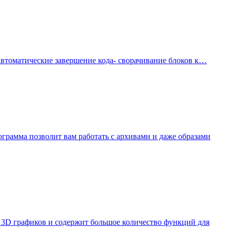
автоматические завершение кода- сворачивание блоков к…
грамма позволит вам работать с архивами и даже образами
 и 3D графиков и содержит большое количество функций для