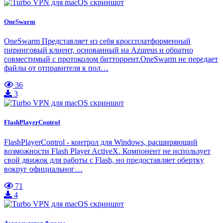
OneSwarm
OneSwarm Представляет из себя кроссплатформенный
пиринговый клиент, основанный на Azureus и обратно
совместимый с протоколом битторрент.OneSwarm не передает
файлы от отправителя к пол…
36
3
FlashPlayerControl
FlashPlayerControl - контрол для Windows, расширяющий
возможности Flash Player ActiveX. Компонент не использует
свой движок для работы с Flash, но предоставляет обертку
вокруг официальног…
71
4