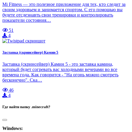
Mi Fitness — это полезное приложение для тех, кто следит за
своим здоровьем и занимается спортом. С его помощью вы
будете отсдеэиавть свои тренировки и контролировать
показатели состояния…
51
4
Заставка (скринсейвер) Камин 5
Заставка (скринсейвер) Камин 5 - это заставка камина,
который будет согревать вас холодными вечерами во все
времена года. Как говорится - "На огонь можно смотреть
бесконечно". Ска…
46
4
Где найти папку .minecraft?
Windows: