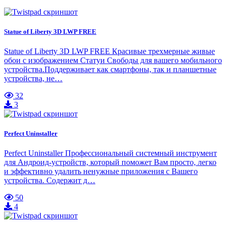
Statue of Liberty 3D LWP FREE
Statue of Liberty 3D LWP FREE Красивые трехмерные живые
обои с изображением Статуи Свободы для вашего мобильного
устройства.Поддерживает как смартфоны, так и планшетные
устройства, не…
32
3
Perfect Uninstaller
Perfect Uninstaller Профессиональный системный инструмент
для Андроид-устройств, который поможет Вам просто, легко
и эффективно удалить ненужные приложения с Вашего
устройства. Содержит д…
50
4