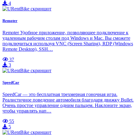
4
Remoter
Remoter Удобное приложение, позволяющее подключение к
удаленным рабочим столам под Windows и Mac. Вы сможете
подключиться используя VNC (Screen Sharing), RDP (Windows
Remote Desktop), SSH…
37
3
SpeedCar
SpeedCar — это бесплатная трехмерная гоночная игра.
Реалистичное поведение автомобиля благодаря движку Bullet.
Очень простое управление одним пальцем. Наклоните экран,
чтобы управлять нап…
55
5