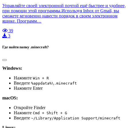
Управляйте своей электронной почтой ещё быстрее и удобнее,
при помощи этой программы.Используя Inbox от Gmail, вы
сможете мгновенно навести порядок в своем электронном
ящике. Программ…
39
3
Где найти папку .minecraft?
Windows:
Нажмите
Win + R
Введите
%appdata%\.minecraft
Нажмите Enter
macOS:
Откройте Finder
Нажмите
Cmd + Shift + G
Введите
~/Library/Application Support/minecraft
Linux: