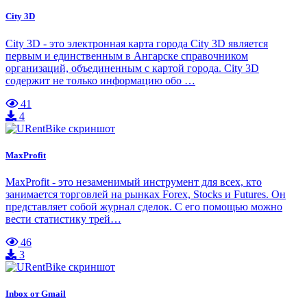
City 3D
City 3D - это электронная карта города City 3D является
первым и единственным в Ангарске справочником
организаций, объединенным с картой города. City 3D
содержит не только информацию обо …
41
4
MaxProfit
MaxProfit - это незаменимый инструмент для всех, кто
занимается торговлей на рынках Forex, Stocks и Futures. Он
представляет собой журнал сделок. С его помощью можно
вести статистику трей…
46
3
Inbox от Gmail