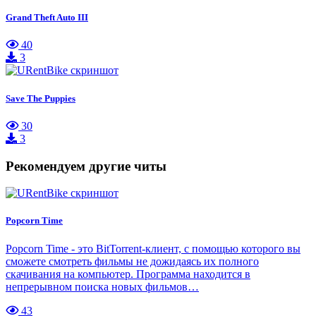
Grand Theft Auto III
40
3
Save The Puppies
30
3
Рекомендуем другие читы
Popcorn Time
Popcorn Time - это BitTorrent-клиент, с помощью которого вы
сможете смотреть фильмы не дожидаясь их полного
скачивания на компьютер. Программа находится в
непрерывном поиска новых фильмов…
43