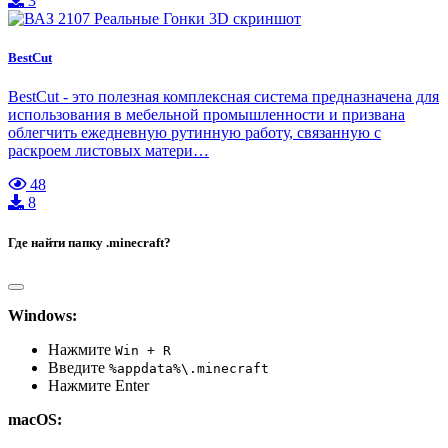
3
BestCut
BestCut - это полезная комплексная система предназначена для
использования в мебельной промышленности и призвана
облегчить ежедневную рутинную работу, связанную с
раскроем листовых матери…
48
8
Где найти папку .minecraft?
Windows:
Нажмите
Win + R
Введите
%appdata%\.minecraft
Нажмите Enter
macOS: