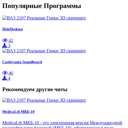
Популярные Программы
HideDesktop
42
3
Castlevania Soundboard
46
4
Рекомендуем другие читы
MedicaLib МКБ-10
MedicaLib МКБ-10 - это электронная версия Международной
классификации болезней (МКБ-10), оформленная в виде