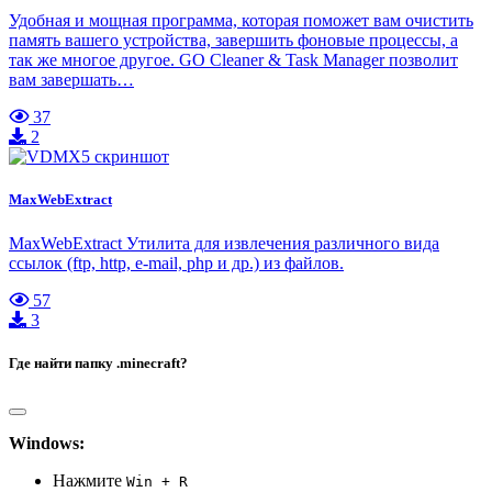
Удобная и мощная программа, которая поможет вам очистить
память вашего устройства, завершить фоновые процессы, а
так же многое другое. GO Cleaner & Task Manager позволит
вам завершать…
37
2
MaxWebExtract
MaxWebExtract Утилита для извлечения различного вида
ссылок (ftp, http, e-mail, php и др.) из файлов.
57
3
Где найти папку .minecraft?
Windows:
Нажмите
Win + R