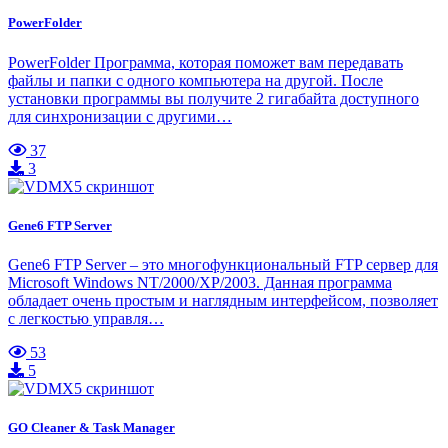
PowerFolder
PowerFolder Программа, которая поможет вам передавать
файлы и папки с одного компьютера на другой. После
установки программы вы получите 2 гигабайта доступного
для синхронизации с другими…
37
3
Gene6 FTP Server
Gene6 FTP Server – это многофункциональный FTP сервер для
Microsoft Windows NT/2000/XP/2003. Данная программа
обладает очень простым и наглядным интерфейсом, позволяет
с легкостью управля…
53
5
GO Cleaner & Task Manager