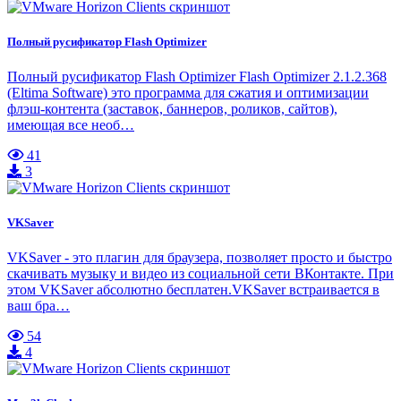
Полный русификатор Flash Optimizer
Полный русификатор Flash Optimizer Flash Optimizer 2.1.2.368
(Eltima Software) это программа для сжатия и оптимизации
флэш-контента (заставок, баннеров, роликов, сайтов),
имеющая все необ…
41
3
VKSaver
VKSaver - это плагин для браузера, позволяет просто и быстро
скачивать музыку и видео из социальной сети ВКонтакте. При
этом VKSaver абсолютно бесплатен.VKSaver встраивается в
ваш бра…
54
4