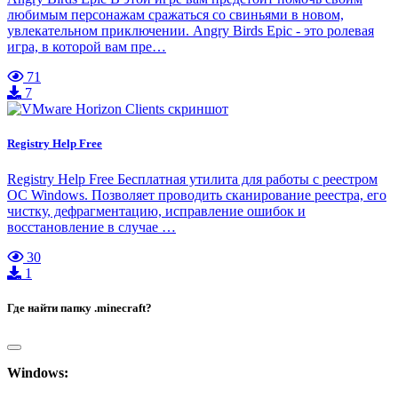
любимым персонажам сражаться со свиньями в новом,
увлекательном приключении. Angry Birds Epic - это ролевая
игра, в которой вам пре…
71
7
Registry Help Free
Registry Help Free Бесплатная утилита для работы с реестром
ОС Windows. Позволяет проводить сканирование реестра, его
чистку, дефрагментацию, исправление ошибок и
восстановление в случае …
30
1
Где найти папку .minecraft?
Windows: