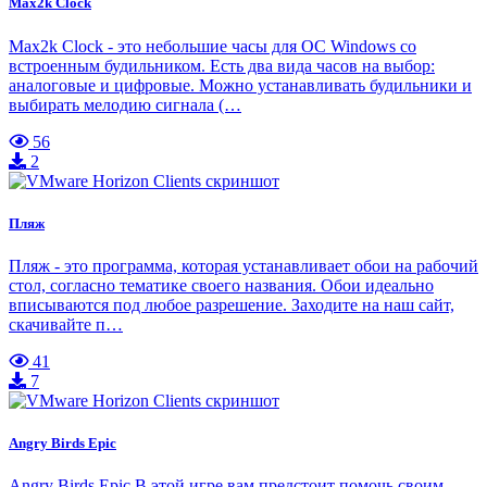
Max2k Clock
Max2k Clock - это небольшие часы для ОС Windows со
встроенным будильником. Есть два вида часов на выбор:
аналоговые и цифровые. Можно устанавливать будильники и
выбирать мелодию сигнала (…
56
2
Пляж
Пляж - это программа, которая устанавливает обои на рабочий
стол, согласно тематике своего названия. Обои идеально
вписываются под любое разрешение. Заходите на наш сайт,
скачивайте п…
41
7
Angry Birds Epic
Angry Birds Epic В этой игре вам предстоит помочь своим