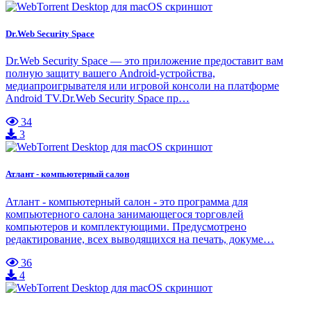
Dr.Web Security Space
Dr.Web Security Space — это приложение предоставит вам
полную защиту вашего Android-устройства,
медиапроигрывателя или игровой консоли на платформе
Android TV.Dr.Web Security Space пр…
34
3
Атлант - компьютерный салон
Атлант - компьютерный салон - это программа для
компьютерного салона занимающегося торговлей
компьютеров и комплектующими. Предусмотрено
редактирование, всех выводящихся на печать, докуме…
36
4