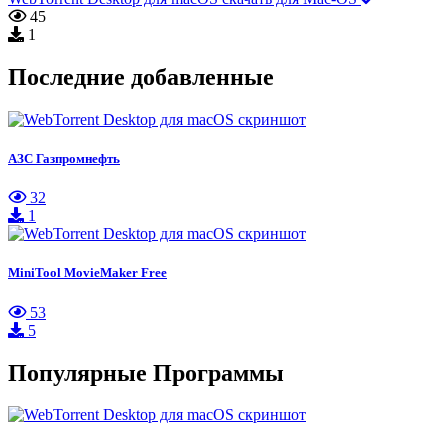
45
1
Последние добавленные
АЗС Газпромнефть
32
1
MiniTool MovieMaker Free
53
5
Популярные Программы