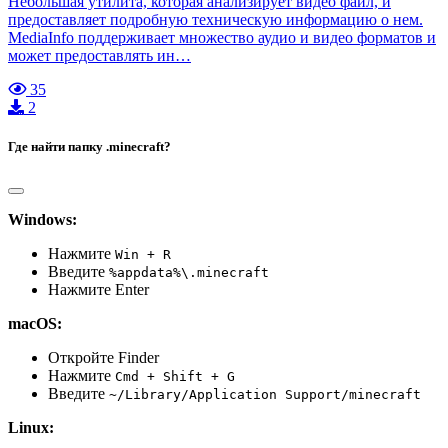
Небольшая утилита, которая анализирует видео файл, и
предоставляет подробную техническую информацию о нем.
MediaInfo поддерживает множество аудио и видео форматов и
может предоставлять ин…
35
2
Где найти папку .minecraft?
Windows:
Нажмите
Win + R
Введите
%appdata%\.minecraft
Нажмите Enter
macOS:
Откройте Finder
Нажмите
Cmd + Shift + G
Введите
~/Library/Application Support/minecraft
Linux: