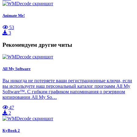
Animate Me!
53
3
Рекомендуем другие читы
All My Software
Вы никогда не потеряете ваши регистрационные ключи, если
вы используете наш персональный каталог программ All My
Software™. С гибким графиком напоминания о резервном
копировании All My So…
47
2
KyBook 2