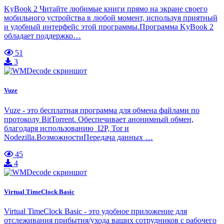
KyBook 2 Читайте любимые книги прямо на экране своего
мобильного устройства в любой момент, используя приятный
и удобный интерфейс этой программы.Программа KyBook 2
обладает поддержко…
51
3
Vuze
Vuze - это бесплатная программа для обмена файлами по
протоколу BitTorrent. Обеспечивает анонимный обмен,
благодаря использованию I2P, Tor и
Nodezilla.ВозможностиПередача данных …
45
4
Virtual TimeClock Basic
Virtual TimeClock Basic - это удобное приложение для
отслеживания прибытия/ухода ваших сотрудников с рабочего