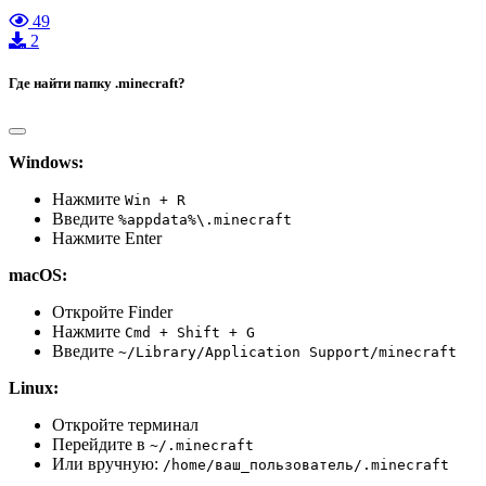
49
2
Где найти папку .minecraft?
Windows:
Нажмите
Win + R
Введите
%appdata%\.minecraft
Нажмите Enter
macOS:
Откройте Finder
Нажмите
Cmd + Shift + G
Введите
~/Library/Application Support/minecraft
Linux:
Откройте терминал
Перейдите в
~/.minecraft
Или вручную:
/home/ваш_пользователь/.minecraft