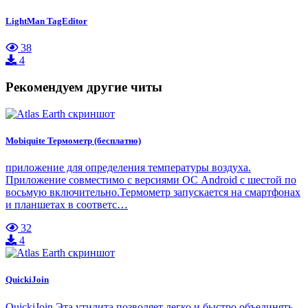
LightMan TagEditor
38
4
Рекомендуем другие читы
Mobiquite Термометр (бесплатно)
приложение для определения температуры воздуха.
Приложение совместимо с версиями ОС Android с шестой по
восьмую включительно.Термометр запускается на смартфонах
и планшетах в соответс…
32
4
QuickiJoin
QuickiJoin Эта утилита позволяет легко и быстро объединять