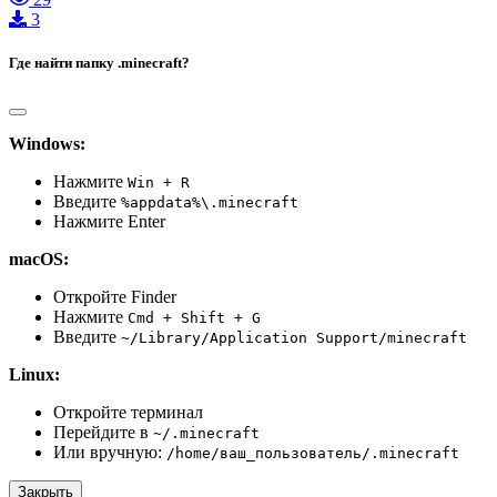
3
Где найти папку .minecraft?
Windows:
Нажмите
Win + R
Введите
%appdata%\.minecraft
Нажмите Enter
macOS:
Откройте Finder
Нажмите
Cmd + Shift + G
Введите
~/Library/Application Support/minecraft
Linux:
Откройте терминал
Перейдите в
~/.minecraft
Или вручную:
/home/ваш_пользователь/.minecraft
Закрыть