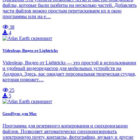
файлы, которые были разбиты на несколько частей. Добавлять
части файлов можно простым перетаскиваем их в окно
программы или на е…
38
4
Videoleap, Видео от Lightricks
Videoleap, Видео от Lightricks — это простой в использовании
и удобный видеоредактор для мобильных устройств на
Андроид. Здесь, вас ожидает персональная творческая студия,
которая поможет…
25
5
GoodSync для Mac
Программа для резервного копирования и синхронизации
файлов. Позволяет автоматически синхронизировать
электронную почту, контакты, фотографии, музыку и другие