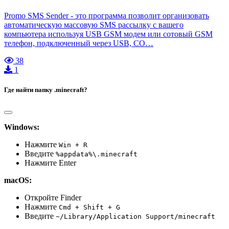
Promo SMS Sender - это программа позволит организовать
автоматическую массовую SMS рассылку с вашего
компьютера используя USB GSM модем или сотовый GSM
телефон, подключенный через USB, CO…
38
1
Где найти папку .minecraft?
Windows:
Нажмите
Win + R
Введите
%appdata%\.minecraft
Нажмите Enter
macOS:
Откройте Finder
Нажмите
Cmd + Shift + G
Введите
~/Library/Application Support/minecraft