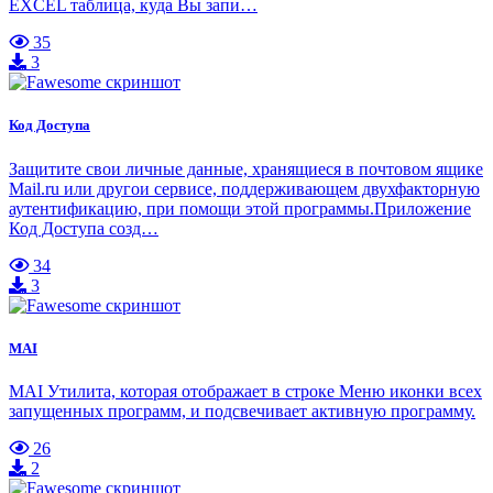
EXCEL таблица, куда Вы запи…
35
3
Код Доступа
Защитите свои личные данные, хранящиеся в почтовом ящике
Mail.ru или другои сервисе, поддерживающем двухфакторную
аутентификацию, при помощи этой программы.Приложение
Код Доступа созд…
34
3
MAI
MAI Утилита, которая отображает в строке Меню иконки всех
запущенных программ, и подсвечивает активную программу.
26
2