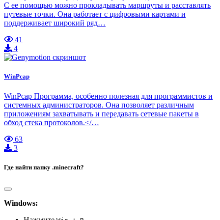
С ее помощью можно прокладывать маршруты и расставлять
путевые точки. Она работает с цифровыми картами и
поддерживает широкий ряд…
41
4
WinPcap
WinPcap Программа, особенно полезная для программистов и
системных администраторов. Она позволяет различным
приложениям захватывать и передавать сетевые пакеты в
обход стека протоколов.</…
63
3
Где найти папку .minecraft?
Windows:
Нажмите