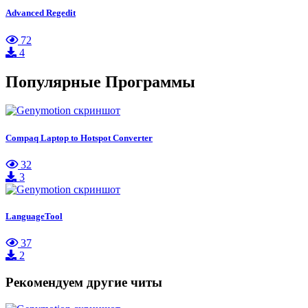
Advanced Regedit
72
4
Популярные Программы
Compaq Laptop to Hotspot Converter
32
3
LanguageTool
37
2
Рекомендуем другие читы