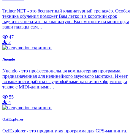
Trainer.NET - это бесплатный клавиатурный тренажёр. Особая
техника обучения поможет Вам легко и в короткий срок
научиться печатать на клавиатуре. Вы смотрите на монитор, а
ваши пальцы сам…
47
2
Nuendo
Nuendo - это профессиональная компьютерная программа,
предназначенная для нелинейного звукового монтажа. Имеет
возможности работы с аудиофайлами различных форматов, а
также с MIDI-данными…
55
4
OziExplorer
OziExplorer - это продвинутая программа для GPS-маппинга.